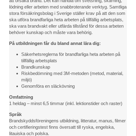
att orsaka brand. Det kan handla om svetsning, skärning,
lödning eller arbeten med snabbroterande verktyg. Samtliga
stora försäkringsbolag i Sverige ställer krav på att den som
ska utföra brandfarliga heta arbeten på tillfällig arbetsplats,
ska vara brandvakt eller utfärda tillstånd för dessa arbeten
behöver kunskap och måste vara behörig.
På utbildningen får du bland annat lära dig:
Säkerhetsreglerna för brandfarliga heta arbeten på
tillfällig arbetsplats
Brandkunskap
Riskbedömning med 3M-metoden (metod, material,
miljö)
Genomföra en släckövning
Omfattning
1 heldag – minst 6,5 timmar (inkl. lektionstider och raster)
Språk
Brandskyddsföreningens utbildning, litteratur, manus, filmer
och certifieringstest finns översatt till ryska, engelska,
litauiska och polska.