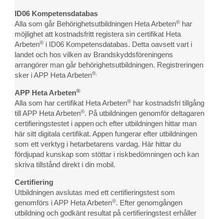
ID06 Kompetensdatabas
®
Alla som går Behörighetsutbildningen Heta Arbeten
har
möjlighet att kostnadsfritt registera sin certifikat Heta
®
Arbeten
i ID06 Kompetensdatabas. Detta oavsett vart i
landet och hos vilken av Brandskyddsföreningens
arrangörer man går behörighetsutbildningen. Registreringen
®.
sker i APP Heta Arbeten
®
APP Heta Arbeten
®
Alla som har certifikat Heta Arbeten
har kostnadsfri tillgång
®
till APP Heta Arbeten
. På utbildningen genomför deltagaren
certifieringstestet i appen
och efter utbildningen hittar man
här sitt digitala certifikat. Appen fungerar efter utbildningen
som ett verktyg i hetarbetarens vardag. Här hittar du
fördjupad kunskap som stöttar i riskbedömningen och kan
skriva tillstånd direkt i din mobil.
Certifiering
Utbildningen avslutas med ett certifieringstest som
®
genomförs i APP Heta Arbeten
. Efter genomgången
utbildning och godkänt resultat på certifieringstest erhåller